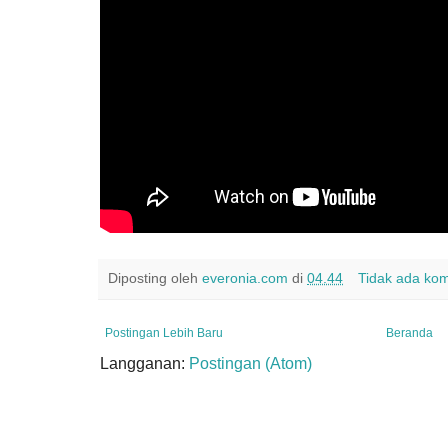
Diposting oleh
everonia.com
di
04.44
Tidak ada ko
Postingan Lebih Baru
Beranda
Langganan:
Postingan (Atom)