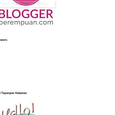
owers
l Tayangan Halaman