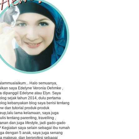
alammualaikum... Halo semuanya,
lkan saya Edelyne Veronia Oehmke ,
a dipanggil Edelyne atau Elyn. Saya
log sejak tahun 2014, dulu pertama
log kebanyakan blog saya berisi tentang
ew dan tutorial produk-produk
up,lalu lama kelamaan, saya juga
lis tentang parenting, travelling ,
nan dan juga lifestyle, jadi gado-gado
 Kegiatan saya selain sebagai ibu rumah
ga dengan 5 anak, saya juga senang
a makeup, dan berprofesi sebagai