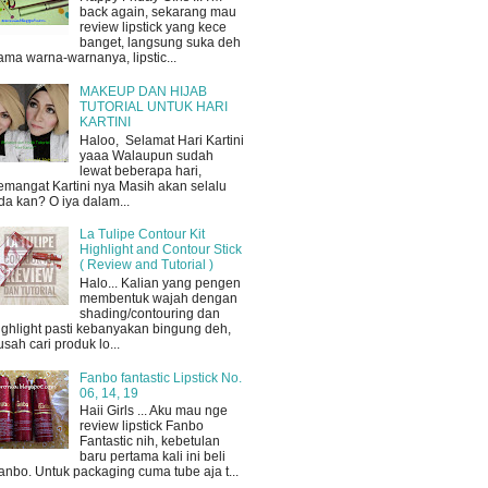
back again, sekarang mau
review lipstick yang kece
banget, langsung suka deh
ama warna-warnanya, lipstic...
MAKEUP DAN HIJAB
TUTORIAL UNTUK HARI
KARTINI
Haloo, Selamat Hari Kartini
yaaa Walaupun sudah
lewat beberapa hari,
emangat Kartini nya Masih akan selalu
da kan? O iya dalam...
La Tulipe Contour Kit
Highlight and Contour Stick
( Review and Tutorial )
Halo... Kalian yang pengen
membentuk wajah dengan
shading/contouring dan
ighlight pasti kebanyakan bingung deh,
usah cari produk lo...
Fanbo fantastic Lipstick No.
06, 14, 19
Haii Girls ... Aku mau nge
review lipstick Fanbo
Fantastic nih, kebetulan
baru pertama kali ini beli
anbo. Untuk packaging cuma tube aja t...