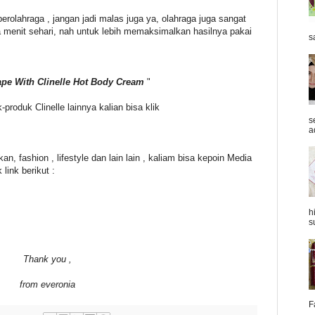
rolahraga , jangan jadi malas juga ya, olahraga juga sangat
 menit sehari, nah untuk lebih memaksimalkan hasilnya pakai
s
ape With Clinelle Hot Body Cream
"
-produk Clinelle lainnya kalian bisa klik
s
a
an, fashion , lifestyle dan lain lain , kaliam bisa kepoin Media
link berikut :
h
s
Thank you ,
from everonia
F