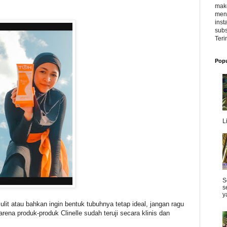
make
meng
inst
subs
Teri
Popu
L
S
s
y
ulit atau bahkan ingin bentuk tubuhnya tetap ideal, jangan ragu
rena produk-produk Clinelle sudah teruji secara klinis dan