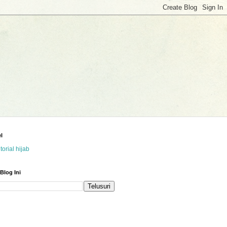
l
utorial hijab
 Blog Ini