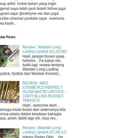
up artist. Untuk kalian yang ingin
enal saya lebih jauh boleh follow juga
agram saya @edelyne-ver dan juga
cribe channel youtube saya : everonia
ma kasih...
lar Posts
Review : Wardah Long
Lasting Lipstick (01,03,06)
Haiii, jangan bosen yaaa
hehehe... Pa kabar nih,
balik lagi review tentang
Wardah Long Lasting
ipstick, lipstick dari Wardah Kosmet...
REVIEW : INEZ
COSMETICS PERFECT
GLOW MATTE LIPSTICK -
LIGHT BLUSH-RUSSET-
TABASCO
Halo , welcome April...
emoga mulai bulan dan seterusnya kita
emua selalu dalam keadaan bahagia
aaa, amiin. Balik lagi nih, mau rev...
Review : Wardah Long
Lasting Lipstick (07,08,12)
Happy Friday GIrls ... I'm