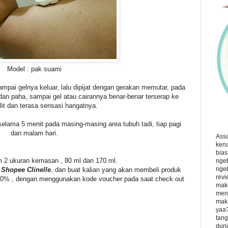
Model : pak suami
mpai gelnya keluar, lalu dipijat dengan gerakan memutar, pada
 dan paha, sampai gel atau cairannya benar-benar terserap ke
lit dan terasa sensasi hangatnya.
elama 5 menit pada masing-masing area tubuh tadi, tiap pagi
dan malam hari.
Ass
kena
bias
am 2 ukuran kemasan , 80 ml dan 170 ml.
ngeb
ngeb
i
Shopee Clinelle
, dan buat kalian yang akan membeli produk
revi
r 10% , dengan menggunakan kode voucher pada saat check out
make
menu
maka
yaa?
tang
duni