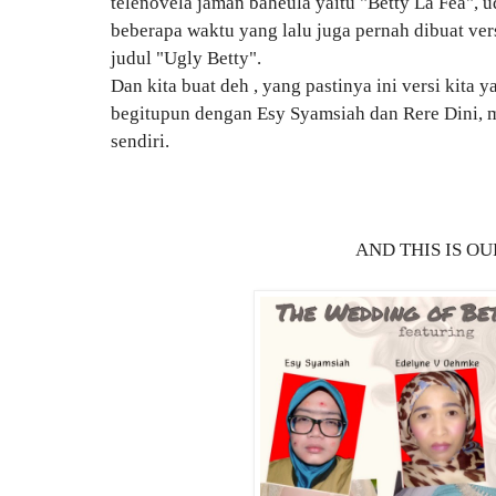
telenovela jaman baheula yaitu "Betty La Fea",
beberapa waktu yang lalu juga pernah dibuat vers
judul "Ugly Betty".
Dan kita buat deh , yang pastinya ini versi kita 
begitupun dengan Esy Syamsiah dan Rere Dini, 
sendiri.
AND THIS IS O