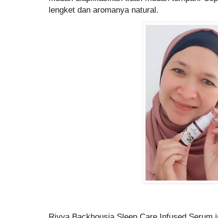
lengket dan aromanya natural.
Rivya Backhousia Sleep Care Infused Serum i