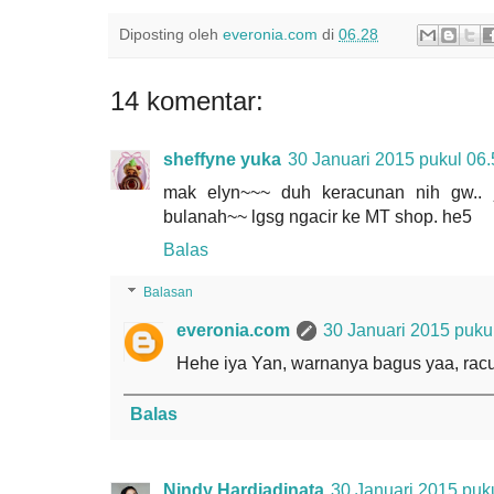
Diposting oleh
everonia.com
di
06.28
14 komentar:
sheffyne yuka
30 Januari 2015 pukul 06
mak elyn~~~ duh keracunan nih gw.. 
bulanah~~ lgsg ngacir ke MT shop. he5
Balas
Balasan
everonia.com
30 Januari 2015 puku
Hehe iya Yan, warnanya bagus yaa, rac
Balas
Nindy Hardjadinata
30 Januari 2015 puk