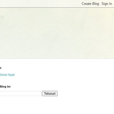
l
utorial hijab
 Blog Ini