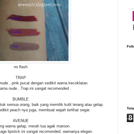
Foll
no flash
TRAP
ude , pink pucat dengan sedikit warna kecoklatan.
arna nude , Trap ini sangat recomended .
BUMBLE
tuk semua orang, baik yang memilik kulit terang atau gelap.
Tota
dikit peach nya juga, membuat wajah terlihat segar.
8
AVENUE
ong warna gelap, merah tua agak maroon.
age lipstick ini sangat recomended, warnanya elegan.