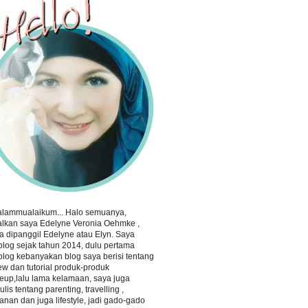
alammualaikum... Halo semuanya,
lkan saya Edelyne Veronia Oehmke ,
a dipanggil Edelyne atau Elyn. Saya
log sejak tahun 2014, dulu pertama
log kebanyakan blog saya berisi tentang
ew dan tutorial produk-produk
up,lalu lama kelamaan, saya juga
lis tentang parenting, travelling ,
nan dan juga lifestyle, jadi gado-gado