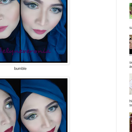
s
s
a
bumble
h
s