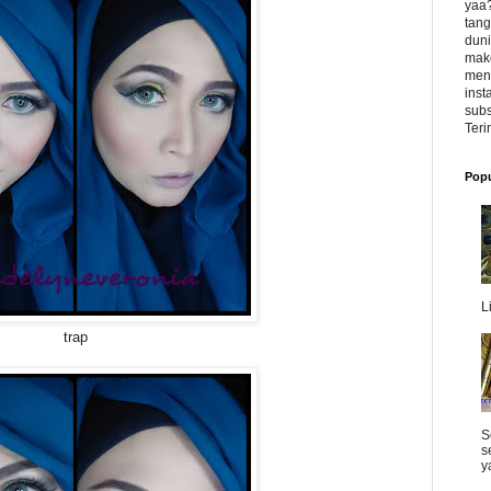
yaa?
tang
duni
make
meng
inst
subs
Teri
Popu
L
trap
S
s
y