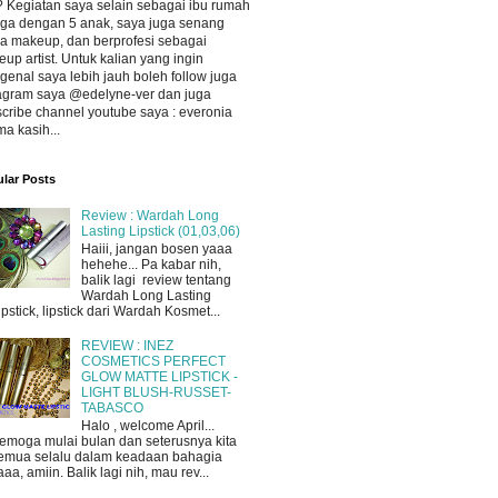
 Kegiatan saya selain sebagai ibu rumah
ga dengan 5 anak, saya juga senang
a makeup, dan berprofesi sebagai
up artist. Untuk kalian yang ingin
enal saya lebih jauh boleh follow juga
agram saya @edelyne-ver dan juga
cribe channel youtube saya : everonia
ma kasih...
lar Posts
Review : Wardah Long
Lasting Lipstick (01,03,06)
Haiii, jangan bosen yaaa
hehehe... Pa kabar nih,
balik lagi review tentang
Wardah Long Lasting
ipstick, lipstick dari Wardah Kosmet...
REVIEW : INEZ
COSMETICS PERFECT
GLOW MATTE LIPSTICK -
LIGHT BLUSH-RUSSET-
TABASCO
Halo , welcome April...
emoga mulai bulan dan seterusnya kita
emua selalu dalam keadaan bahagia
aaa, amiin. Balik lagi nih, mau rev...