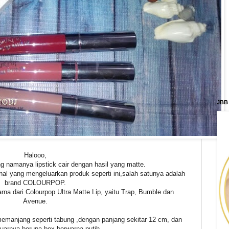
JBB
Halooo,
ng namanya lipstick cair dengan hasil yang matte.
onal yang mengeluarkan produk seperti ini,salah satunya adalah
brand COLOURPOP.
rna dari Colourpop Ultra Matte Lip, yaitu Trap, Bumble dan
Avenue.
memanjang seperti tabung ,dengan panjang sekitar 12 cm, dan
uarnya berupa box berwarna putih.