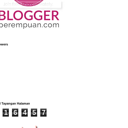
owers
l Tayangan Halaman
1
6
4
5
7