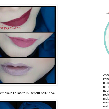
Ass
kena
bias
ngeb
ngeb
makain lip matte ini seperti berikut ya
revi
make
menu
maka