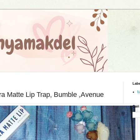
Labe
t
ra Matte Lip Trap, Bumble ,Avenue
Cari