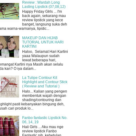
Review : Wardah Long
Lasting Lipstick (07,08,12)
Happy Friday GIrls ... I'm
back again, sekarang mau
review lipstick yang kece
banget, langsung suka deh
ama warna-warnanya, lipstic...
MAKEUP DAN HIJAB
TUTORIAL UNTUK HARI
KARTINI
Haloo, Selamat Hari Kartini
yaaa Walaupun sudah
lewat beberapa hari,
emangat Kartini nya Masih akan selalu
da kan? O iya dalam...
La Tulipe Contour Kit
Highlight and Contour Stick
( Review and Tutorial )
Halo... Kalian yang pengen
membentuk wajah dengan
shading/contouring dan
ighlight pasti kebanyakan bingung deh,
usah cari produk lo...
Fanbo fantastic Lipstick No.
06, 14, 19
Haii Girls ... Aku mau nge
review lipstick Fanbo
Fantastic nih, kebetulan