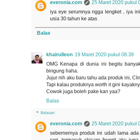
everonia.com
25 Maret 2020 pukul 
iya eye serumnya ngga lengket , iya in
usia 30 tahun ke atas
Balas
khairulleon
19 Maret 2020 pukul 08.39
OMG Kenapa di dunia ini begitu banya
bingung haha.
Jujur nih aku baru tahu ada produk ini, Cl
Tapi kalau produknya worth it gini kayakn
Cowok juga boleh pake kan yaa?
Balas
Balasan
everonia.com
25 Maret 2020 pukul 
sebernernya produk ini udah lama ad
seri, termasuk skicare fovorit aku ju