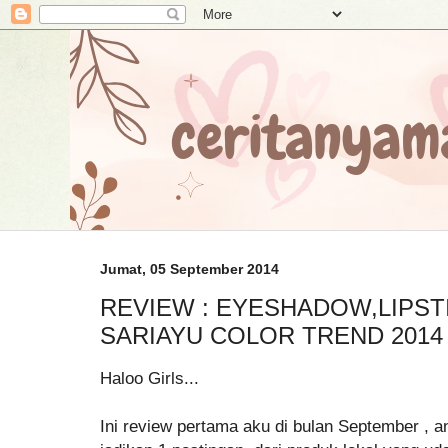
Jumat, 05 September 2014
REVIEW : EYESHADOW,LIPST
SARIAYU COLOR TREND 2014
Haloo Girls...
Ini review pertama aku di bulan September , a