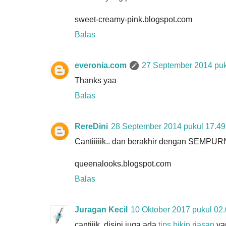
sweet-creamy-pink.blogspot.com
Balas
everonia.com
27 September 2014 puk
Thanks yaa
Balas
RereDini
28 September 2014 pukul 17.49
Cantiiiiik.. dan berakhir dengan SEMPUR
queenalooks.blogspot.com
Balas
Juragan Kecil
10 Oktober 2017 pukul 02
cantiiik, disini juga ada
tips bikin riasan
yan