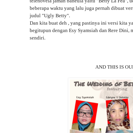
telenovela jaman baheula yaitu "Betty La Fea",
beberapa waktu yang lalu juga pernah dibuat vers
judul "Ugly Betty".
Dan kita buat deh , yang pastinya ini versi kita 
begitupun dengan Esy Syamsiah dan Rere Dini, 
sendiri.
AND THIS IS O