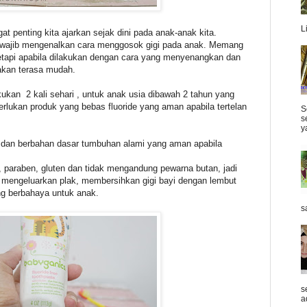
L
t penting kita ajarkan sejak dini pada anak-anak kita.
h wajib mengenalkan cara menggosok gigi pada anak. Memang
tetapi apabila dilakukan dengan cara yang menyenangkan dan
akan terasa mudah.
kukan 2 kali sehari , untuk anak usia dibawah 2 tahun yang
rlukan produk yang bebas fluoride yang aman apabila tertelan
S
s
y
 , dan berbahan dasar tumbuhan alami yang aman apabila
, paraben, gluten dan tidak mengandung pewarna butan, jadi
a mengeluarkan plak, membersihkan gigi bayi dengan lembut
g berbahaya untuk anak.
s
s
a