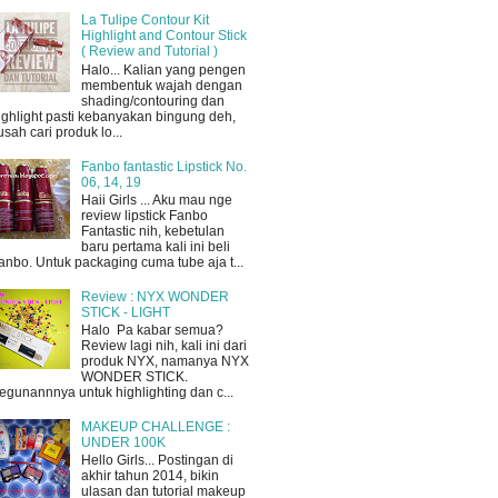
La Tulipe Contour Kit
Highlight and Contour Stick
( Review and Tutorial )
Halo... Kalian yang pengen
membentuk wajah dengan
shading/contouring dan
ighlight pasti kebanyakan bingung deh,
usah cari produk lo...
Fanbo fantastic Lipstick No.
06, 14, 19
Haii Girls ... Aku mau nge
review lipstick Fanbo
Fantastic nih, kebetulan
baru pertama kali ini beli
anbo. Untuk packaging cuma tube aja t...
Review : NYX WONDER
STICK - LIGHT
Halo Pa kabar semua?
Review lagi nih, kali ini dari
produk NYX, namanya NYX
WONDER STICK.
egunannnya untuk highlighting dan c...
MAKEUP CHALLENGE :
UNDER 100K
Hello Girls... Postingan di
akhir tahun 2014, bikin
ulasan dan tutorial makeup