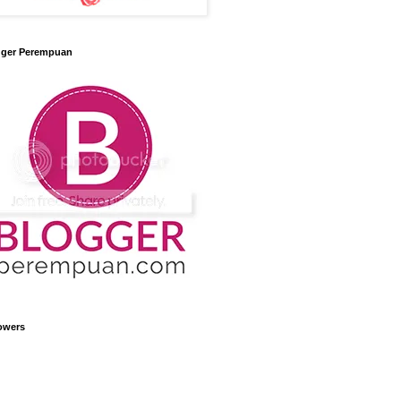
gger Perempuan
owers