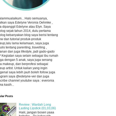
alammualaikum... Halo semuanya,
lkan saya Edelyne Veronia Oehmke ,
a dipanggil Edelyne atau Elyn. Saya
log sejak tahun 2014, dulu pertama
log kebanyakan blog saya berisi tentang
ew dan tutorial produk-produk
up,lalu lama kelamaan, saya juga
lis tentang parenting, travelling ,
nan dan juga lifestyle, jadi gado-gado
 Kegiatan saya selain sebagai ibu rumah
ga dengan 5 anak, saya juga senang
a makeup, dan berprofesi sebagai
up artist. Untuk kalian yang ingin
enal saya lebih jauh boleh follow juga
agram saya @edelyne-ver dan juga
cribe channel youtube saya : everonia
ma kasih...
lar Posts
Review : Wardah Long
Lasting Lipstick (01,03,06)
Haiii, jangan bosen yaaa