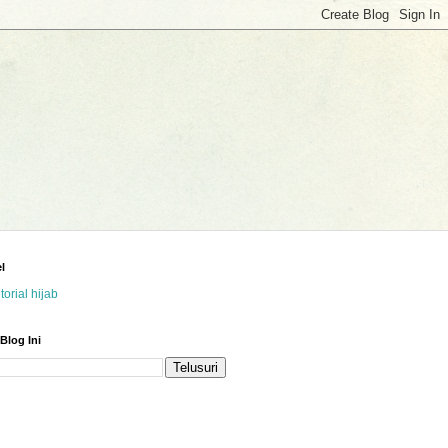
l
utorial hijab
 Blog Ini