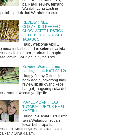
hehehe... Pa kabar nih,
balik lagi review tentang
Wardah Long Lasting
ipstick, lipstick dari Wardah Kosmet...
REVIEW : INEZ
COSMETICS PERFECT
GLOW MATTE LIPSTICK -
LIGHT BLUSH-RUSSET-
TABASCO
Halo , welcome April...
emoga mulai bulan dan seterusnya kita
emua selalu dalam keadaan bahagia
aaa, amiin. Balik lagi nih, mau rev...
Review : Wardah Long
Lasting Lipstick (07,08,12)
Happy Friday GIrls ... I'm
back again, sekarang mau
review lipstick yang kece
banget, langsung suka deh
ama warna-warnanya, lipstic...
MAKEUP DAN HIJAB
TUTORIAL UNTUK HARI
KARTINI
Haloo, Selamat Hari Kartini
yaaa Walaupun sudah
lewat beberapa hari,
emangat Kartini nya Masih akan selalu
da kan? O iya dalam...