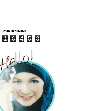
l Tayangan Halaman
1
6
4
5
3