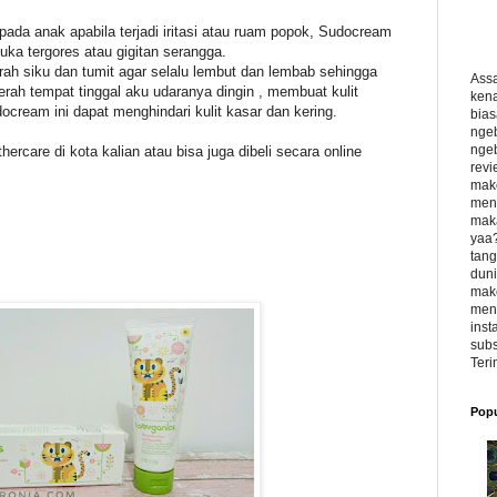
pada anak apabila terjadi iritasi atau ruam popok, Sudocream
uka tergores atau gigitan serangga.
erah siku dan tumit agar selalu lembut dan lembab sehingga
Ass
aerah tempat tinggal aku udaranya dingin , membuat kulit
kena
cream ini dapat menghindari kulit kasar dan kering.
bias
ngeb
ngeb
thercare di kota kalian atau bisa juga dibeli secara online
revi
make
menu
maka
yaa?
tang
duni
make
meng
inst
subs
Teri
Popu