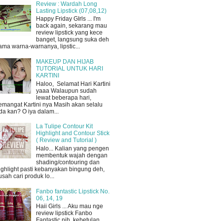
Review : Wardah Long
Lasting Lipstick (07,08,12)
Happy Friday GIrls ... I'm
back again, sekarang mau
review lipstick yang kece
banget, langsung suka deh
ama warna-warnanya, lipstic...
MAKEUP DAN HIJAB
TUTORIAL UNTUK HARI
KARTINI
Haloo, Selamat Hari Kartini
yaaa Walaupun sudah
lewat beberapa hari,
emangat Kartini nya Masih akan selalu
da kan? O iya dalam...
La Tulipe Contour Kit
Highlight and Contour Stick
( Review and Tutorial )
Halo... Kalian yang pengen
membentuk wajah dengan
shading/contouring dan
ighlight pasti kebanyakan bingung deh,
usah cari produk lo...
Fanbo fantastic Lipstick No.
06, 14, 19
Haii Girls ... Aku mau nge
review lipstick Fanbo
Fantastic nih, kebetulan