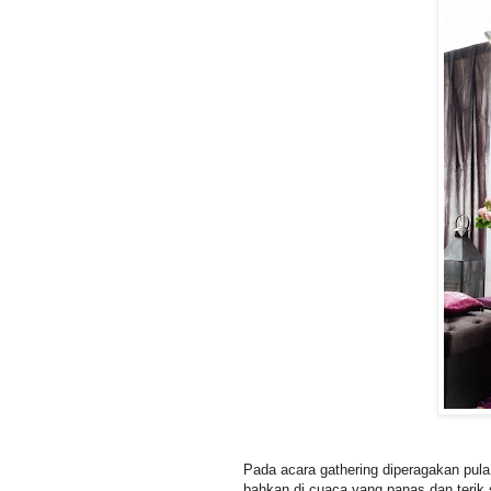
Pada acara gathering diperagakan pul
bahkan di cuaca yang panas dan terik