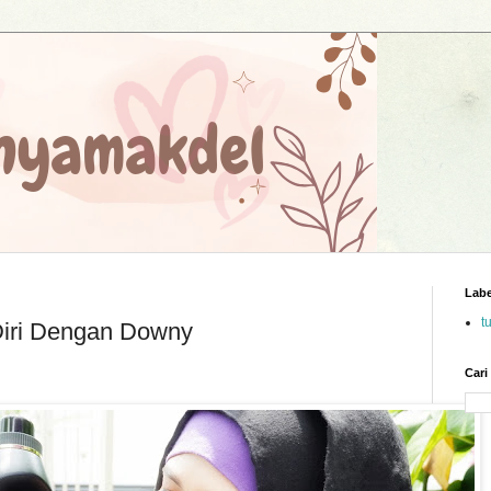
Labe
t
Diri Dengan Downy
Cari