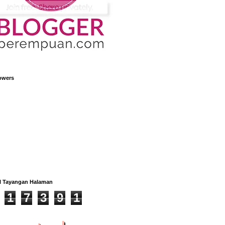
owers
l Tayangan Halaman
1
7
3
9
1