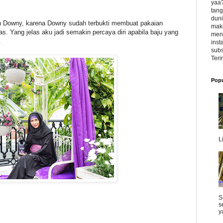
yaa?
tang
duni
 Downy, karena Downy sudah terbukti membuat pakaian
make
s. Yang jelas aku jadi semakin percaya diri apabila baju yang
meng
.
inst
subs
Teri
Popu
L
S
s
y