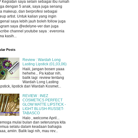
 Kegiatan saya selain sebagai ibu rumah
ga dengan 5 anak, saya juga senang
a makeup, dan berprofesi sebagai
up artist. Untuk kalian yang ingin
enal saya lebih jauh boleh follow juga
agram saya @edelyne-ver dan juga
cribe channel youtube saya : everonia
ma kasih...
lar Posts
Review : Wardah Long
Lasting Lipstick (01,03,06)
Haiii, jangan bosen yaaa
hehehe... Pa kabar nih,
balik lagi review tentang
Wardah Long Lasting
ipstick, lipstick dari Wardah Kosmet...
REVIEW : INEZ
COSMETICS PERFECT
GLOW MATTE LIPSTICK -
LIGHT BLUSH-RUSSET-
TABASCO
Halo , welcome April...
emoga mulai bulan dan seterusnya kita
emua selalu dalam keadaan bahagia
aaa, amiin. Balik lagi nih, mau rev...