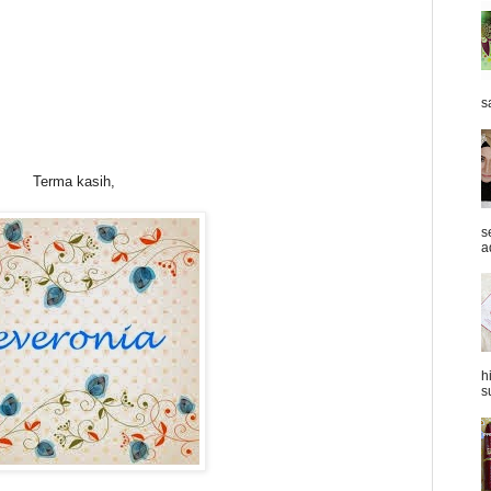
s
Terma kasih,
s
a
h
s