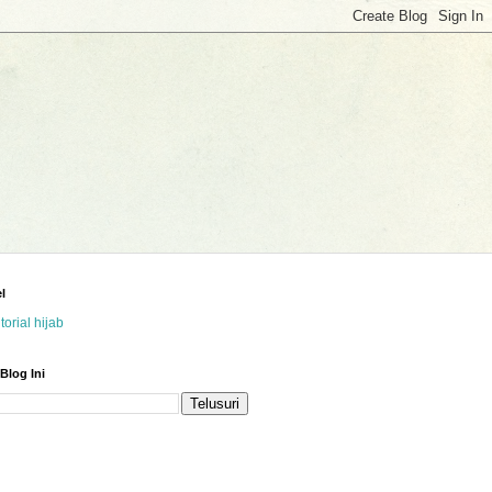
l
utorial hijab
 Blog Ini