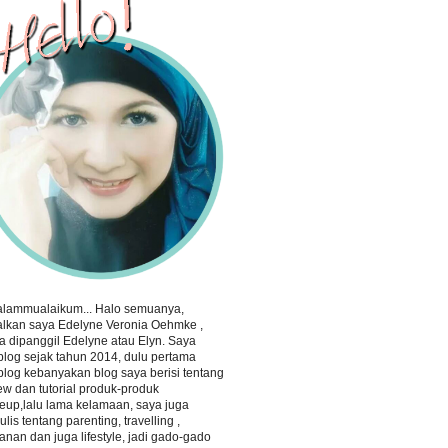
alammualaikum... Halo semuanya,
lkan saya Edelyne Veronia Oehmke ,
a dipanggil Edelyne atau Elyn. Saya
log sejak tahun 2014, dulu pertama
log kebanyakan blog saya berisi tentang
ew dan tutorial produk-produk
up,lalu lama kelamaan, saya juga
lis tentang parenting, travelling ,
nan dan juga lifestyle, jadi gado-gado