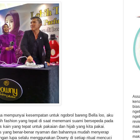
Ass
kena
bias
ngeb
ga mempunyai kesempatan untuk ngobrol bareng Bella loo, aku
ngeb
lih fashion yang tepat di saat menemani suami bersepeda pada
revi
is kain yang tepat untuk pakaian dan hijab yang kita pakai.
make
menu
arus yang benar-benar nyaman dan bahannya mudah menyerap
maka
jangan lupa selalu menggunakan Downy di setiap ritual mencuci