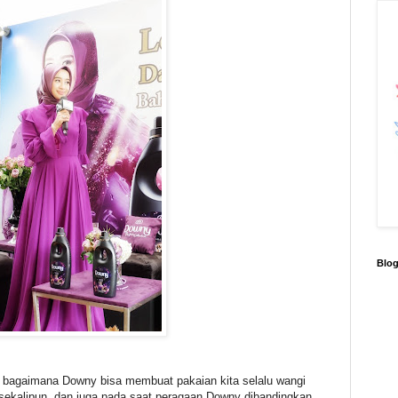
Blo
a bagaimana Downy bisa membuat pakaian kita selalu wangi
 sekalipun, dan juga pada saat peragaan Downy dibandingkan